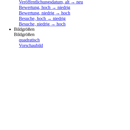
Veröffentlichungsdatum, alt → neu
Bewertung, hoch → niedrig
Bewertung, niedrig → hoch
Besuche, hoch → niedrig
Besuche, niedrig → hoch
Bildgrößen
Bildgrößen
quadratisch
Vorschaubild
✔
winzig
ziemlich klein
klein
mittel
groß
Diashow
Kalender
Kalender
Fotoalbum
/
Reisen
/
Meine Reisen 2007
/
Weimar 2007
29
In dieser Gruppe suchen